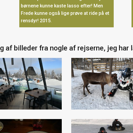
børnene kunne kaste lasso efter! Men
Frede kunne også lige prøve at ride på et
rensdyr! 2015.
g af billeder fra nogle af rejserne, jeg har