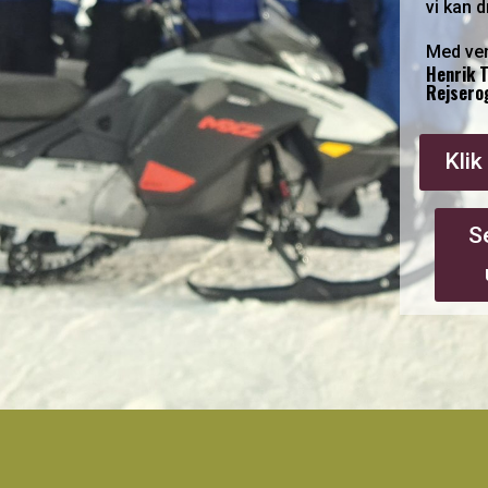
vi kan 
Med ven
Henrik 
Rejsero
Klik
S