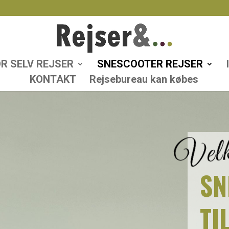
R SELV REJSER
SNESCOOTER REJSER
KONTAKT
Rejsebureau kan købes
Velk
SN
TI