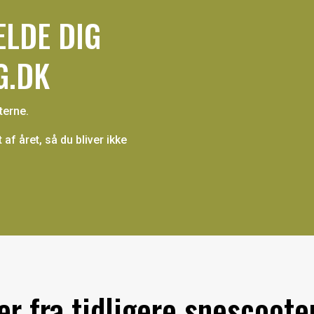
ELDE DIG
G.DK
lterne.
f året, så du bliver ikke
er fra tidligere sne­scooter