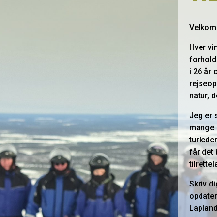
Velkomm
Hver vin
forhold
i 26 år 
rejseop
natur, d
Jeg er s
mange i
turleder
får det
tilrette
Skriv d
opdater
Lapland