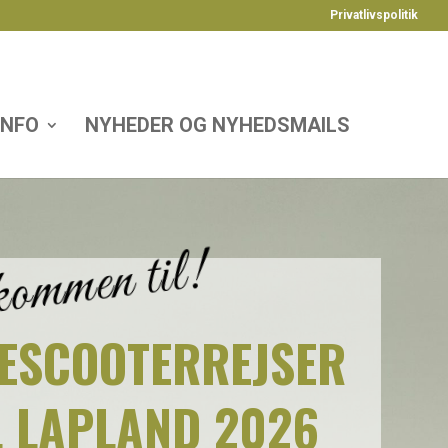
Privatlivspolitik
INFO
NYHEDER OG NYHEDSMAILS
ommen til!
ESCOOTER­REJSER
L LAPLAND 2026