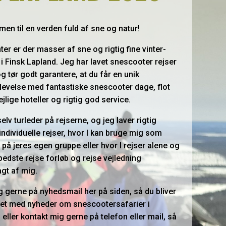
en til en verden fuld af sne og natur!
ter er der masser af sne og rigtig fine vinter-
 i Finsk Lapland. Jeg har lavet snescooter rejser
og tør godt garantere, at du får en unik
levelse med fantastiske snescooter dage, flot
ejlige hoteller og rigtig god service.
elv turleder på rejserne, og jeg laver rigtig
ndividuelle rejser, hvor I kan bruge mig som
 på jeres egen gruppe eller hvor I rejser alene og
 bedste rejse forløb og rejse vejledning
lagt af mig.
ig gerne på nyhedsmail her på siden, så du bliver
et med nyheder om snescootersafarier i
 eller kontakt mig gerne på telefon eller mail, så