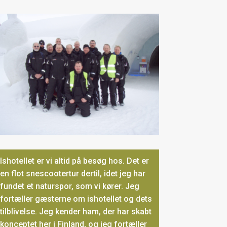
Ishotellet er vi altid på besøg hos. Det er
en flot snescootertur dertil, idet jeg har
fundet et naturspor, som vi kører. Jeg
fortæller gæsterne om ishotellet og dets
tilblivelse. Jeg kender ham, der har skabt
konceptet her i Finland, og jeg fortæller