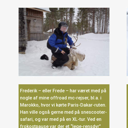
t
Frederik – eller Frede – har været med på
nogle af mine offroad mc-rejser, bl.a. i
Marokko, hvor vi kørte Paris-Dakar-ruten.
Han ville også gerne med på snescooter-
safari, og var med på en XL-tur. Ved en
frokostpause var der et “lege-rensdyr”