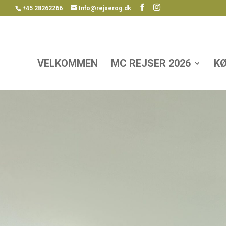
+45 28262266
Info@rejserog.dk
VELKOMMEN
MC REJSER 2026
KØ