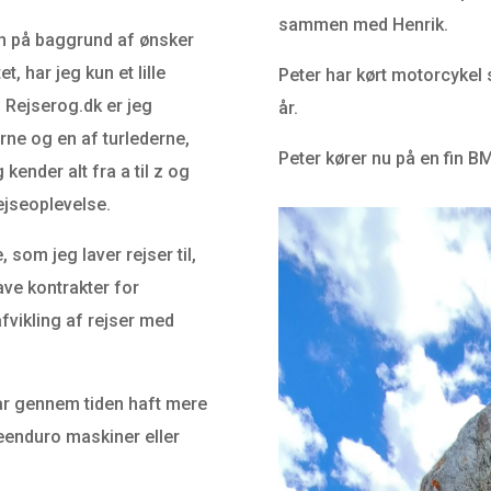
sammen med Henrik.
gen på baggrund af ønsker
, har jeg kun et lille
Peter har kørt motorcykel 
 i Rejserog.dk er jeg
år.
rne og en af turlederne,
Peter kører nu på en fin
ender alt fra a til z og
ejseoplevelse.
 som jeg laver rejser til,
ave kontrakter for
afvikling af rejser med
ar gennem tiden haft mere
seenduro maskiner eller