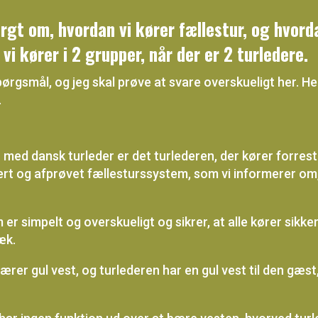
purgt om, hvordan vi kører fællestur, og hvor
i kører i 2 grupper, når der er 2 turledere.
ørgsmål, og jeg skal prøve at svare overskueligt her. H
.
r med dansk turleder er det turlederen, der kører forrest
kert og afprøvet fællesturssystem, som vi informerer om,
er simpelt og overskueligt og sikrer, at alle kører sikke
æk.
rer gul vest, og turlederen har en gul vest til den gæst