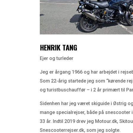
HENRIK TANG
Ejer og turleder
Jeg er årgang 1966 og har arbejdet i rejs
Som 22-årig startede jeg som “kørende rejs
og turistbuschauffør – i 2 år primært til Pari
Sidenhen har jeg været skiguide i Østrig o
mange specialrejser, både på snescooter i
33 år. Indtil 2019 drev jeg Motour.dk, Skito
Snescooterrejser.dk, som jeg solgte.