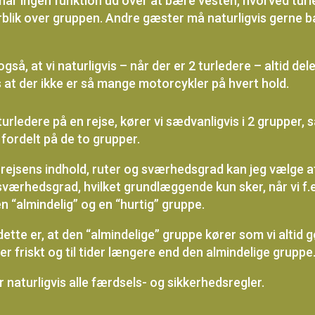
ar ingen funktion ud over at bære vesten, hvorved tur
blik over gruppen. Andre gæster må naturligvis gerne 
gså, at vi naturligvis – når der er 2 turledere – altid del
s at der ikke er så mange motorcykler på hvert hold.
turledere på en rejse, kører vi sædvanligvis i 2 grupper, 
 fordelt på de to grupper.
rejsens indhold, ruter og sværhedsgrad kan jeg vælge a
værhedsgrad, hvilket grundlæggende kun sker, når vi f.e
n “almindelig” og en “hurtig” gruppe.
ette er, at den “almindelige” gruppe kører som vi altid g
er friskt og til tider længere end den almindelige gruppe
 naturligvis alle færdsels- og sikkerhedsregler.