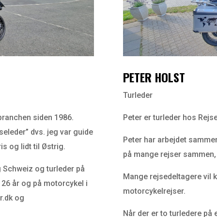
PETER HOLST
Turleder
ebranchen siden 1986.
Peter er turleder hos Rejs
eleder” dvs. jeg var guide
Peter har arbejdet sammen
s og lidt til Østrig.
på mange rejser sammen, 
g Schweiz og turleder på
Mange rejsedeltagere vil 
 26 år og på motorcykel i
motorcykelrejser.
ur.dk og
Når der er to turledere på e