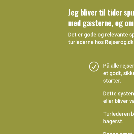
Jeg bliver til tider s
med gæsterne, og om v
Det er gode og relevante sp
turlederne hos Rejserog.dk
R
På alle rejse
et godt, sik
starter.
Dette system 
eller bliver v
Turlederen bæ
bagerst.