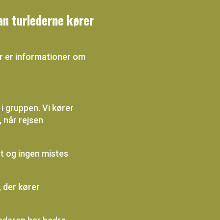
dan turlederne kører
er er informationer om
 i gruppen. Vi kører
 når rejsen
rt og ingen mistes
, der kører