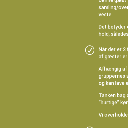
Denne gæst h
samling/over
veste.
Det betyder o
hold, sålede
R
Når der er 2 
af gæster er
Afhængig af 
gruppernes s
og kan lave e
Tanken bag d
“hurtige” kør
Vi overholder