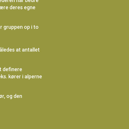
lederen har bedre
bære deres egne
er gruppen op i to
således at antallet
t definere
ks. kører i alperne
ør, og den
.