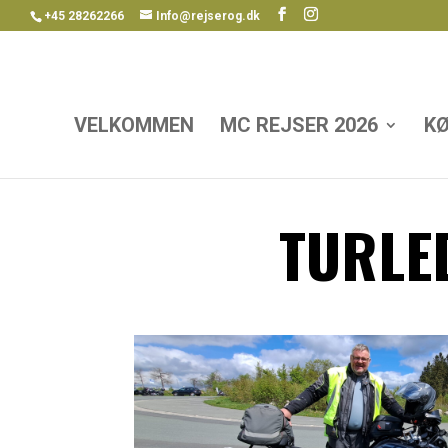
+45 28262266
Info@rejserog.dk
VELKOMMEN
MC REJSER 2026
KØ
TUR­L