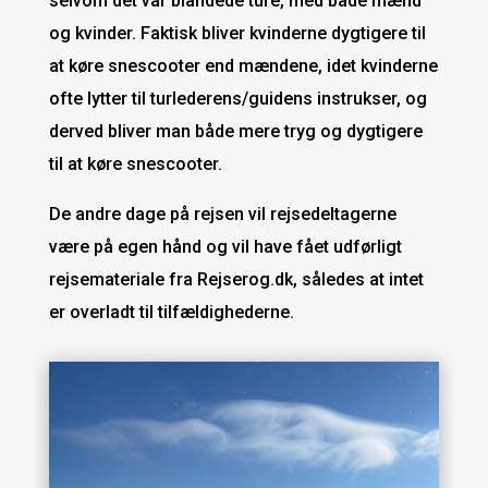
selvom det var blandede ture, med både mænd
og kvinder. Faktisk bliver kvinderne dygtigere til
at køre snescooter end mændene, idet kvinderne
ofte lytter til turlederens/guidens instrukser, og
derved bliver man både mere tryg og dygtigere
til at køre snescooter.
De andre dage på rejsen vil rejsedeltagerne
være på egen hånd og vil have fået udførligt
rejsemateriale fra Rejserog.dk, således at intet
er overladt til tilfældighederne.