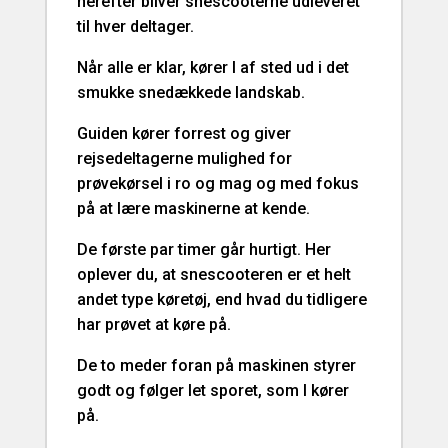
herefter bliver snescooterne udleveret
til hver deltager.
Når alle er klar, kører I af sted ud i det
smukke snedækkede landskab.
Guiden kører forrest og giver
rejsedeltagerne mulighed for
prøvekørsel i ro og mag og med fokus
på at lære maskinerne at kende.
De første par timer går hurtigt. Her
oplever du, at snescooteren er et helt
andet type køretøj, end hvad du tidligere
har prøvet at køre på.
De to meder foran på maskinen styrer
godt og følger let sporet, som I kører
på.