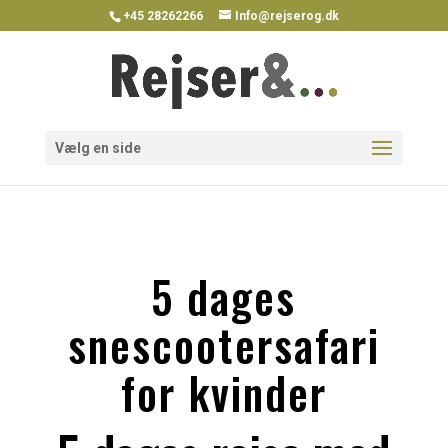
+45 28262266
Info@rejserog.dk
Vælg en side
5 dages
snescootersafari
for kvinder