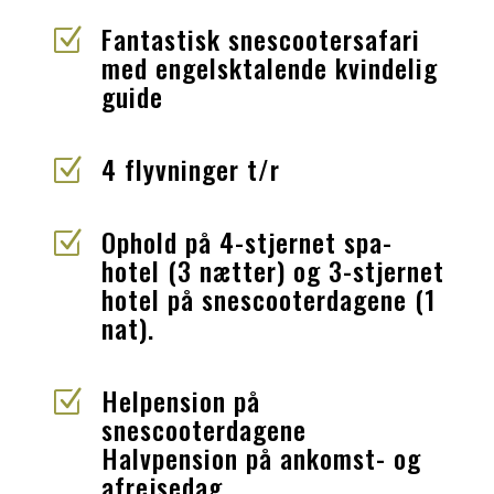
Fantastisk snescootersafari
Z
med engelsktalende kvindelig
guide
4 flyvninger t/r
Z
Ophold på 4-stjernet spa-
Z
hotel (3 nætter) og 3-stjernet
hotel på snescooterdagene (1
nat).
Helpension på
Z
snescooterdagene
Halvpension på ankomst- og
afrejsedag